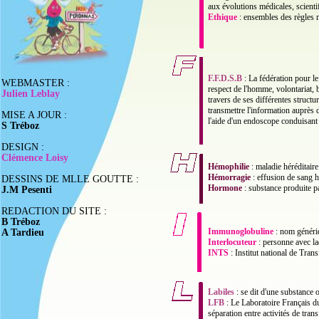
aux évolutions médicales, scienti
Ethique
: ensembles des règles m
F.F.D.S.B
: La fédération pour le
WEBMASTER :
respect de l'homme, volontariat, 
Julien Leblay
travers de ses différentes structu
transmettre l'information auprès
MISE A JOUR :
l'aide d'un endoscope conduisant
S Tréboz
DESIGN :
Clémence Loisy
Hémophilie
: maladie héréditair
Hémorragie
: effusion de sang h
DESSINS DE MLLE GOUTTE :
Hormone
: substance produite pa
J.M Pesenti
REDACTION DU SITE :
B Tréboz
Immunoglobuline
: nom génériq
A Tardieu
Interlocuteur
: personne avec la
INTS
: Institut national de Tran
Labiles
: se dit d'une substance 
LFB
: Le Laboratoire Français du
séparation entre activités de tra