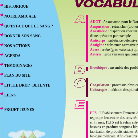
HISTORIQUE
NOTRE AMICALE
ADOT
: Association pour le Do
QU'EST-CE QUE LE SANG ?
Amputation
: retrancher (tout 
Anesthésie
: disparition chez un
d'une opération par exemple
DONNER SON SANG
Anticorps
: substance défensive 
Antigène
: substance agressive 
NOS ACTIONS
Aorte
: artère (gros vaisseau) qu
Artères
: gros vaisseau qui cond
AGENDA
TEMOIGNAGES
Bioéthique
: ensemble des problè
PLAN DU SITE
Coagulation
: processus physico
LITTLE DROP - DETENTE
Coloscopie
: méthode d'exploratio
LIENS
PROJET JEUNES
EFS
: L'Etablissement Français du
regroupe l'ensemble des activités
en France, l'EFS est le relais ent
besoins en produits sanguins lab
fabrication de produits stables. A
biologie médicale. Afin d'assurer